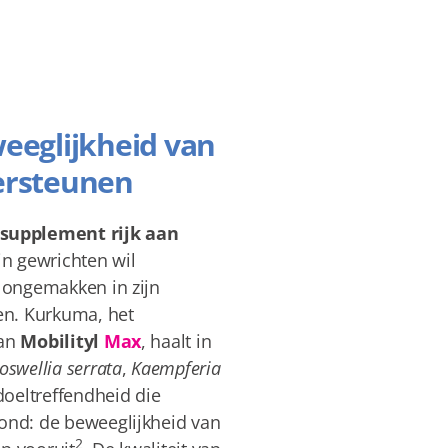
eeglijkheid van
ersteunen
ssupplement rijk aan
ijn gewrichten wil
f ongemakken in zijn
en. Kurkuma, het
van
Mobilityl
Max
, haalt in
oswellia serrata
,
Kaempferia
doeltreffendheid die
ond: de beweeglijkheid van
2